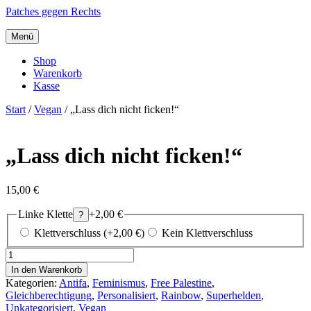
Patches gegen Rechts
Menü
Shop
Warenkorb
Kasse
Start
/
Vegan
/ „Lass dich nicht ficken!“
„Lass dich nicht ficken!“
15,00
€
Linke Klette
+2,00 €
?
Klettverschluss (+2,00 €)
Kein Klettverschluss
"Lass
dich
In den Warenkorb
nicht
Kategorien:
Antifa
,
Feminismus
,
Free Palestine
,
ficken!"
Gleichberechtigung
,
Personalisiert
,
Rainbow
,
Superhelden
,
Menge
Unkategorisiert
,
Vegan