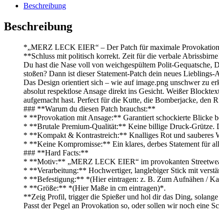
Beschreibung
Beschreibung
*„MERZ LECK EIER“ – Der Patch für maximale Provokatio
**Schluss mit politisch korrekt. Zeit für die verbale Abrissbirn
Du hast die Nase voll von weichgespültem Polit-Gequatsche, Da
stoßen? Dann ist dieser Statement-Patch dein neues Lieblings-A
Das Design orientiert sich – wie auf image.png unschwer zu er
absolut respektlose Ansage direkt ins Gesicht. Weißer Blockte
aufgemacht hast. Perfect für die Kutte, die Bomberjacke, den R
### **Warum du diesen Patch brauchst:**
* **Provokation mit Ansage:** Garantiert schockierte Blicke 
* **Brutale Premium-Qualität:** Keine billige Druck-Grütze. D
* **Kompakt & Kontrastreich:** Knalliges Rot und sauberes Weiß
* **Keine Kompromisse:** Ein klares, derbes Statement für al
### **Hard Facts:**
* **Motiv:** „MERZ LECK EIER“ im provokanten Streetwea
* **Verarbeitung:** Hochwertiger, langlebiger Stick mit verst
* **Befestigung:** *(Hier eintragen: z. B. Zum Aufnähen / Kat
* **Größe:** *(Hier Maße in cm eintragen)*.
**Zeig Profil, trigger die Spießer und hol dir das Ding, solang
Passt der Pegel an Provokation so, oder sollen wir noch eine S