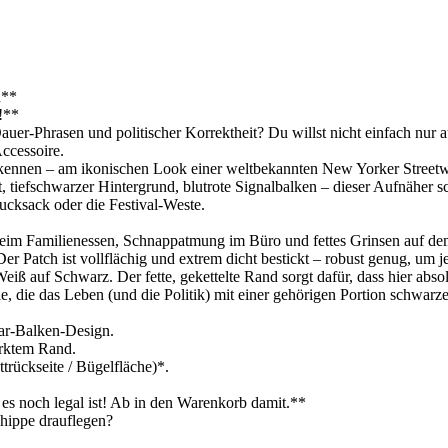
n**
e!**
uer-Phrasen und politischer Korrektheit? Du willst nicht einfach nur a
ccessoire.
kennen – am ikonischen Look einer weltbekannten New Yorker Streetwea
xt, tiefschwarzer Hintergrund, blutrote Signalbalken – dieser Aufnähe
ucksack oder die Festival-Weste.
beim Familienessen, Schnappatmung im Büro und fettes Grinsen auf de
er Patch ist vollflächig und extrem dicht bestickt – robust genug, um
 auf Schwarz. Der fette, gekettelte Rand sorgt dafür, dass hier absolu
le, die das Leben (und die Politik) mit einer gehörigen Portion schw
r-Balken-Design.
ärktem Rand.
trückseite / Bügelfläche)*.
e es noch legal ist! Ab in den Warenkorb damit.**
chippe drauflegen?