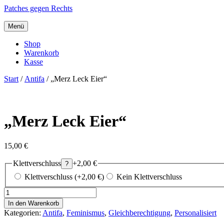
Patches gegen Rechts
Menü
Shop
Warenkorb
Kasse
Start
/
Antifa
/ „Merz Leck Eier“
„Merz Leck Eier“
15,00
€
Klettverschluss
+2,00 €
?
Klettverschluss (+2,00 €)
Kein Klettverschluss
„Merz
Leck
In den Warenkorb
Eier“
Kategorien:
Antifa
,
Feminismus
,
Gleichberechtigung
,
Personalisiert
Menge