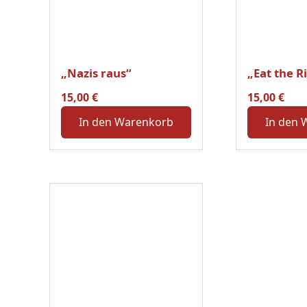
„Nazis raus“
„Eat the R
15,00
€
15,00
€
In den Warenkorb
In den 