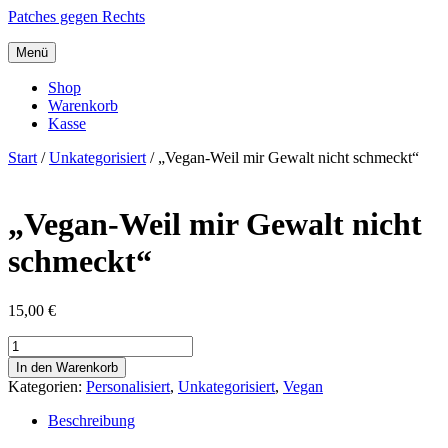
Patches gegen Rechts
Menü
Shop
Warenkorb
Kasse
Start
/
Unkategorisiert
/ „Vegan-Weil mir Gewalt nicht schmeckt“
„Vegan-Weil mir Gewalt nicht
schmeckt“
15,00
€
"Vegan-
Weil
In den Warenkorb
mir
Kategorien:
Personalisiert
,
Unkategorisiert
,
Vegan
Gewalt
nicht
Beschreibung
schmeckt"