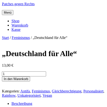
Patches gegen Rechts
Menü
Shop
Warenkorb
Kasse
Start
/
Feminismus
/ „Deutschland für Alle“
„Deutschland für Alle“
13,00
€
"Deutschland
für
In den Warenkorb
Alle"
Menge
Kategorien:
Antifa
,
Feminismus
,
Gleichberechtigung
,
Personalisiert
,
Rainbow
,
Unkategorisiert
,
Vegan
Beschreibung