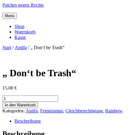
Patches gegen Rechts
Menü
Shop
Warenkorb
Kasse
Start
/
Antifa
/ „ Don‘t be Trash“
„ Don‘t be Trash“
15,00
€
„
Don‘t
In den Warenkorb
be
Kategorien:
Antifa
,
Feminismus
,
Gleichberechtigung
,
Rainbow
Trash“
Menge
Beschreibung
Beschreibung