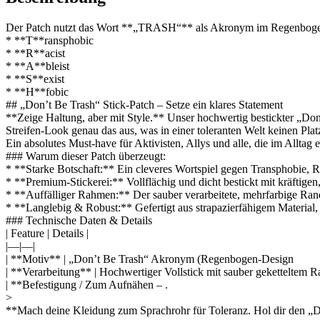
Der Patch nutzt das Wort **„TRASH“** als Akronym im Regenbogen-S
* **T**ransphobic
* **R**acist
* **A**bleist
* **S**exist
* **H**fobic
## „Don’t Be Trash“ Stick-Patch – Setze ein klares Statement
**Zeige Haltung, aber mit Style.** Unser hochwertig bestickter „Do
Streifen-Look genau das aus, was in einer toleranten Welt keinen Plat
Ein absolutes Must-have für Aktivisten, Allys und alle, die im Allta
### Warum dieser Patch überzeugt:
* **Starke Botschaft:** Ein cleveres Wortspiel gegen Transphobie,
* **Premium-Stickerei:** Vollflächig und dicht bestickt mit kräftige
* **Auffälliger Rahmen:** Der sauber verarbeitete, mehrfarbige Rand
* **Langlebig & Robust:** Gefertigt aus strapazierfähigem Material, 
### Technische Daten & Details
| Feature | Details |
|—|—|
| **Motiv** | „Don’t Be Trash“ Akronym (Regenbogen-Design
| **Verarbeitung** | Hochwertiger Vollstick mit sauber geketteltem R
| **Befestigung / Zum Aufnähen – .
>
**Mach deine Kleidung zum Sprachrohr für Toleranz. Hol dir den „D