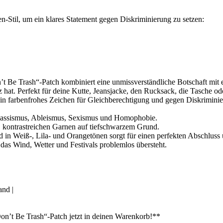
til, um ein klares Statement gegen Diskriminierung zu setzen:
n’t Be Trash“-Patch kombiniert eine unmissverständliche Botschaft mi
z hat. Perfekt für deine Kutte, Jeansjacke, den Rucksack, die Tasche od
g ein farbenfrohes Zeichen für Gleichberechtigung und gegen Diskrimini
 Rassismus, Ableismus, Sexismus und Homophobie.
n, kontrastreichen Garnen auf tiefschwarzem Grund.
 in Weiß-, Lila- und Orangetönen sorgt für einen perfekten Abschluss 
das Wind, Wetter und Festivals problemlos übersteht.
and |
on’t Be Trash“-Patch jetzt in deinen Warenkorb!**