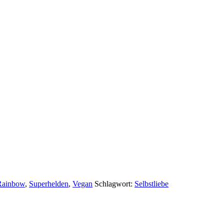
Rainbow
,
Superhelden
,
Vegan
Schlagwort:
Selbstliebe