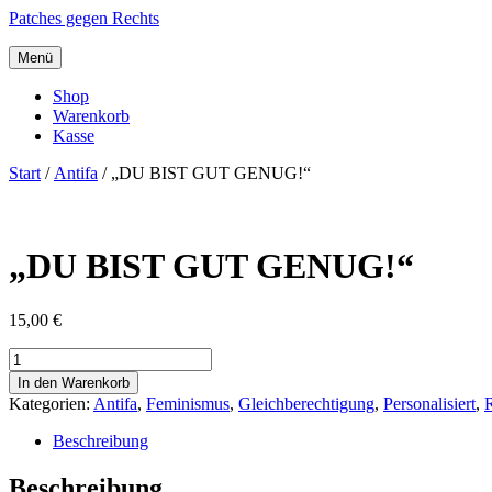
Patches gegen Rechts
Menü
Shop
Warenkorb
Kasse
Start
/
Antifa
/ „DU BIST GUT GENUG!“
„DU BIST GUT GENUG!“
15,00
€
„DU
BIST
In den Warenkorb
GUT
Kategorien:
Antifa
,
Feminismus
,
Gleichberechtigung
,
Personalisiert
,
GENUG!“
Menge
Beschreibung
Beschreibung