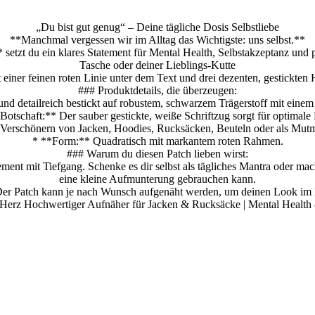
„Du bist gut genug“ – Deine tägliche Dosis Selbstliebe
**Manchmal vergessen wir im Alltag das Wichtigste: uns selbst.**
setzt du ein klares Statement für Mental Health, Selbstakzeptanz und p
Tasche oder deiner Lieblings-Kutte
t einer feinen roten Linie unter dem Text und drei dezenten, gestickten
### Produktdetails, die überzeugen:
nd detailreich bestickt auf robustem, schwarzem Trägerstoff mit einem s
Botschaft:** Der sauber gestickte, weiße Schriftzug sorgt für optimale 
um Verschönern von Jacken, Hoodies, Rucksäcken, Beuteln oder als Mu
* **Form:** Quadratisch mit markantem roten Rahmen.
### Warum du diesen Patch lieben wirst:
tement mit Tiefgang. Schenke es dir selbst als tägliches Mantra oder ma
eine kleine Aufmunterung gebrauchen kann.
Der Patch kann je nach Wunsch aufgenäht werden, um deinen Look im 
 Herz Hochwertiger Aufnäher für Jacken & Rucksäcke | Mental Health 