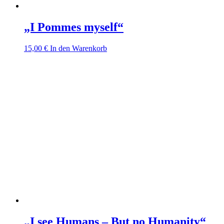
„I Pommes myself“
15,00
€
In den Warenkorb
„I see Humans – But no Humanity“