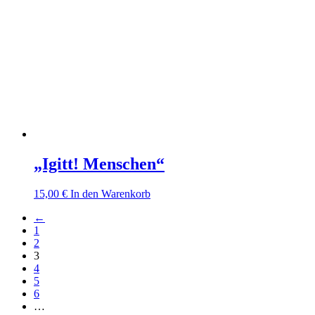
„Igitt! Menschen“
15,00
€
In den Warenkorb
←
1
2
3
4
5
6
…