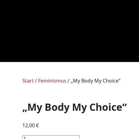
Start
/
Feminismus
/ „My Body My Choice“
„My Body My Choice“
12,00
€